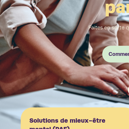
pa
votre é
Faites en sorte 
Commen
Solutions de mieux-être