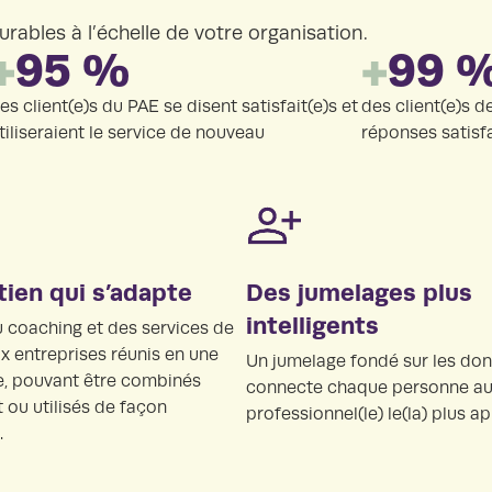
rables à l’échelle de votre organisation.
+
95 %
+
99 
es client(e)s du PAE se disent satisfait(e)s et
des client(e)s d
tiliseraient le service de nouveau
réponses satisf
tien qui s’adapte
Des jumelages plus
intelligents
u coaching et des services de
x entreprises réunis en une
Un jumelage fondé sur les do
re, pouvant être combinés
connecte chaque personne au(
 ou utilisés de façon
professionnel(le) le(la) plus ap
.